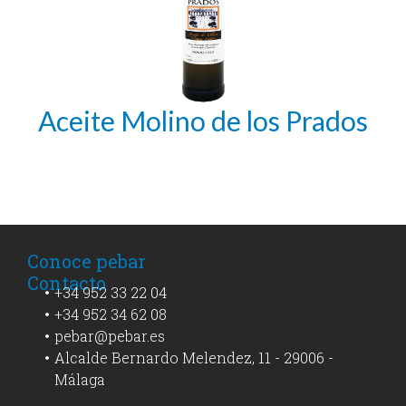
Aceite Molino de los Prados
Conoce pebar
Contacto
+34 952 33 22 04
+34 952 34 62 08
pebar@pebar.es
Alcalde Bernardo Melendez, 11 - 29006 -
Málaga