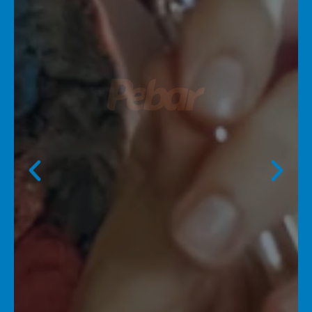
Selecciona lo mejor
Selecciona lo mejor
Selecciona lo mejor
Vinos únicos para
Vinos únicos para
Vinos únicos para
El sabor perfecto
El sabor perfecto
El sabor perfecto
para quienes
para quienes
para quienes
compartir
compartir
compartir
para ocasiones
para ocasiones
para ocasiones
esperan una
esperan una
esperan una
momentos
momentos
momentos
especiales
especiales
especiales
experiencia única
experiencia única
experiencia única
inolvidables
inolvidables
inolvidables