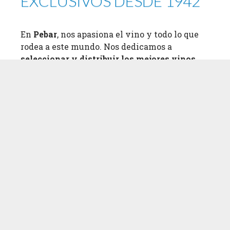
EXCLUSIVOS DESDE 1942
En
Pebar
, nos apasiona el vino y todo lo que
rodea a este mundo. Nos dedicamos a
seleccionar y distribuir los mejores vinos
,
provenientes de
bodegas con historia y
carácter
, para ofrecer a nuestros clientes una
experiencia única
. Descubre nuestra
selección y déjate llevar por el arte del vino.
Más sobre nosotros