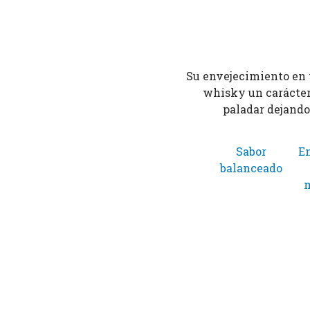
Su envejecimiento en t
whisky un carácter 
paladar dejando
Sabor
E
balanceado