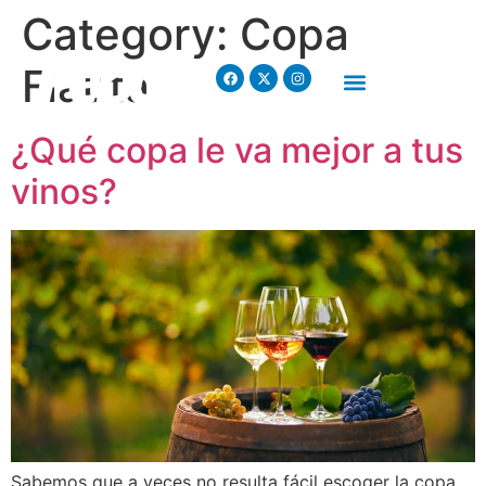
Category:
Copa
Flauta
¿Qué copa le va mejor a tus
vinos?
Sabemos que a veces no resulta fácil escoger la copa