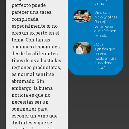
vidrio
perfecto puede
parecer una tarea
Vino con
hielo (y otras
complicada,
“herejías”
especialmente si no
veraniegas
que sí tienen
eres un experto en el
sentido)
tema. Con tantas
¿Qué
opciones disponibles,
significa que
desde los diferentes
un vino
huele a fruta
tipos de uva hasta las
si no tiene
regiones productoras,
fruta?
es normal sentirse
abrumado. Sin
embargo, la buena
noticia es que no
necesitas ser un
sommelier para
escoger un vino que
disfrutes y que se