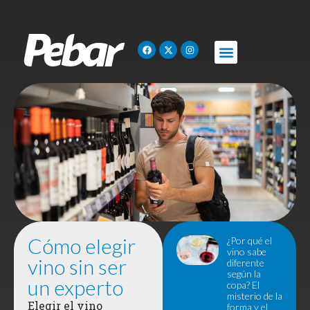
Cómo elegir
¿Por qué el
vino sabe
vino sin ser
diferente
según la
un experto
copa? El
misterio de la
Elegir el vino
forma y el